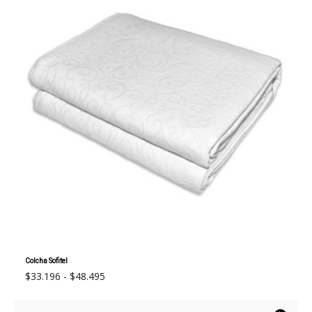
Colcha Sofitel
Rango
$
33.196
-
$
48.495
de
precios: