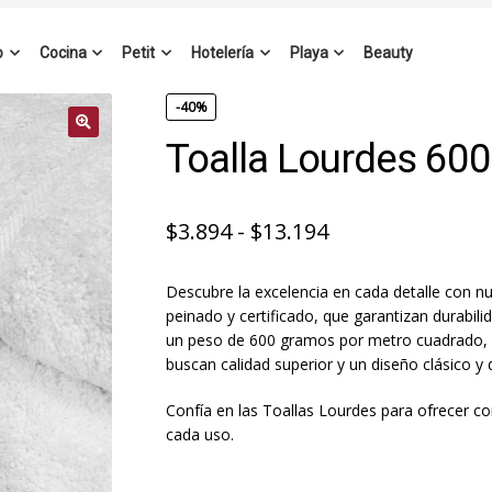
o
Cocina
Petit
Hotelería
Playa
Beauty
-40%
Toalla Lourdes 600
Rango
$
3.894
-
$
13.194
de
Descubre la excelencia en cada detalle con n
precios:
peinado y certificado, que garantizan durabil
desde
un peso de 600 gramos por metro cuadrado, es
buscan calidad superior y un diseño clásico y 
$3.894
hasta
Confía en las Toallas Lourdes para ofrecer c
cada uso.
$13.194