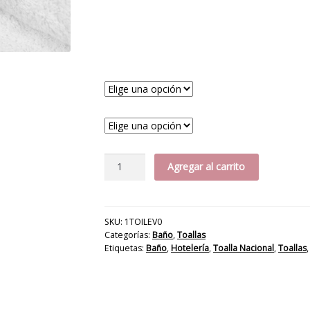
Toalla
Agregar al carrito
Lourdes
600gr.
cantidad
SKU:
1TOILEV0
Categorías:
Baño
,
Toallas
Etiquetas:
Baño
,
Hotelería
,
Toalla Nacional
,
Toallas