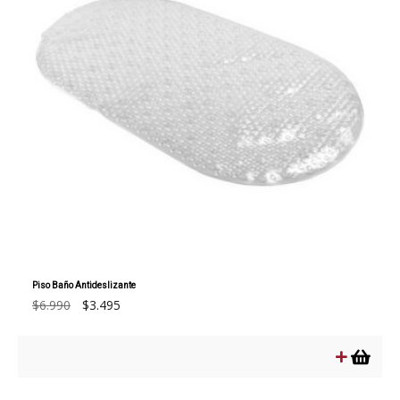
en
la
página
de
producto
Piso Baño Antideslizante
El
El
$
6.990
$
3.495
precio
precio
original
actual
era:
es:
$6.990.
$3.495.