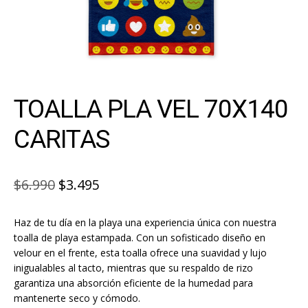
TOALLA PLA VEL 70X140
CARITAS
El
El
$
6.990
$
3.495
precio
precio
Haz de tu día en la playa una experiencia única con nuestra
original
actual
toalla de playa estampada. Con un sofisticado diseño en
era:
es:
velour en el frente, esta toalla ofrece una suavidad y lujo
inigualables al tacto, mientras que su respaldo de rizo
$6.990.
$3.495.
garantiza una absorción eficiente de la humedad para
mantenerte seco y cómodo.