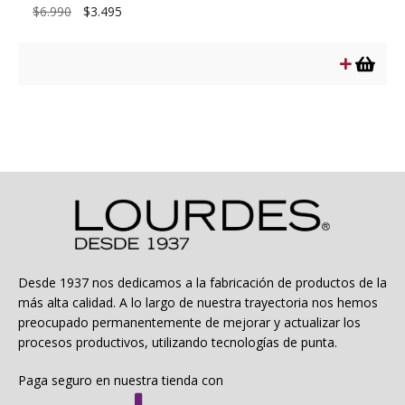
El
El
$
6.990
$
3.495
precio
precio
original
actual
era:
es:
$6.990.
$3.495.
Desde 1937 nos dedicamos a la fabricación de productos de la
más alta calidad. A lo largo de nuestra trayectoria nos hemos
preocupado permanentemente de mejorar y actualizar los
procesos productivos, utilizando tecnologías de punta.
Paga seguro en nuestra tienda con