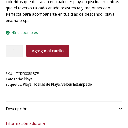
coloridos que destacan en cualquier playa o piscina, mientras
que el reverso raizado añade resistencia y mejor secado.
Perfecta para acompañarte en tus días de descanso, playa,
piscina o spa.
45 disponibles
TOALLA
Agregar al carrito
PLAYA
VELOUR
FUTBOLISTICO
cantidad
SKU:
1TYI25008137E
Categoría:
Playa
Etiquetas:
Playa
,
Toallas de Playa
,
Velour Estampado
Descripción
Información adicional