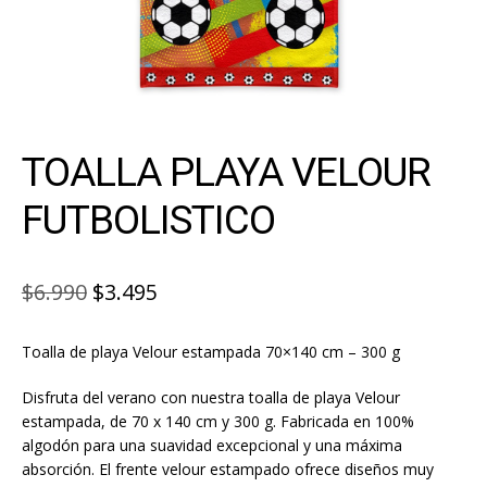
TOALLA PLAYA VELOUR
FUTBOLISTICO
El
El
$
6.990
$
3.495
precio
precio
Toalla de playa Velour estampada 70×140 cm – 300 g
original
actual
era:
es:
Disfruta del verano con nuestra toalla de playa Velour
estampada, de 70 x 140 cm y 300 g. Fabricada en 100%
$6.990.
$3.495.
algodón para una suavidad excepcional y una máxima
absorción. El frente velour estampado ofrece diseños muy