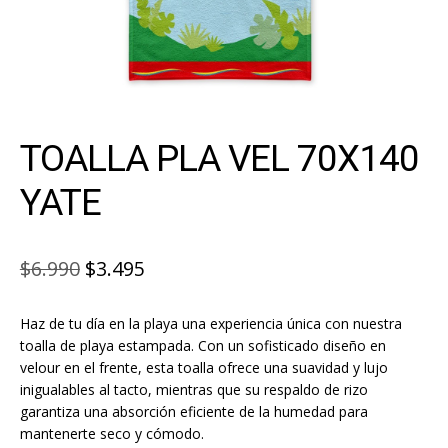
TOALLA PLA VEL 70X140
YATE
El
El
$
6.990
$
3.495
precio
precio
Haz de tu día en la playa una experiencia única con nuestra
original
actual
toalla de playa estampada. Con un sofisticado diseño en
era:
es:
velour en el frente, esta toalla ofrece una suavidad y lujo
inigualables al tacto, mientras que su respaldo de rizo
$6.990.
$3.495.
garantiza una absorción eficiente de la humedad para
mantenerte seco y cómodo.