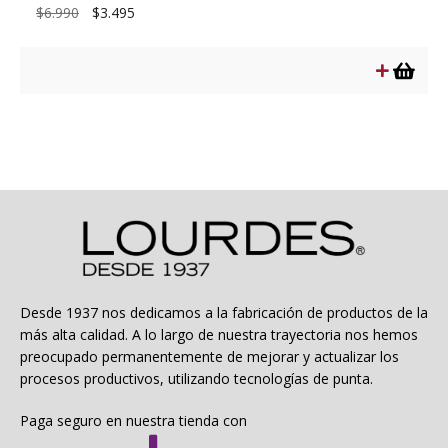
El
El
$
6.990
$
3.495
precio
precio
original
actual
era:
es:
$6.990.
$3.495.
Desde 1937 nos dedicamos a la fabricación de productos de la
más alta calidad. A lo largo de nuestra trayectoria nos hemos
preocupado permanentemente de mejorar y actualizar los
procesos productivos, utilizando tecnologías de punta.
Paga seguro en nuestra tienda con