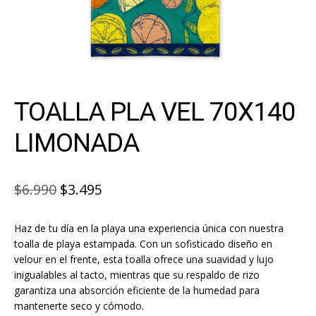
TOALLA PLA VEL 70X140
LIMONADA
El
El
$
6.990
$
3.495
precio
precio
Haz de tu día en la playa una experiencia única con nuestra
original
actual
toalla de playa estampada. Con un sofisticado diseño en
era:
es:
velour en el frente, esta toalla ofrece una suavidad y lujo
inigualables al tacto, mientras que su respaldo de rizo
$6.990.
$3.495.
garantiza una absorción eficiente de la humedad para
mantenerte seco y cómodo.