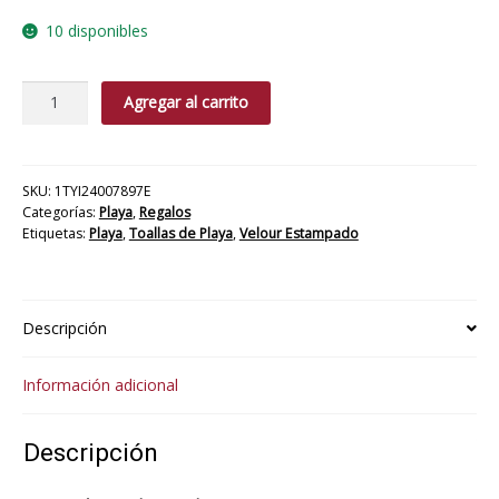
10 disponibles
TOALLA
Agregar al carrito
PLA
VEL
70X140
LIMONADA
SKU:
1TYI24007897E
Categorías:
Playa
,
Regalos
cantidad
Etiquetas:
Playa
,
Toallas de Playa
,
Velour Estampado
Descripción
Información adicional
Descripción