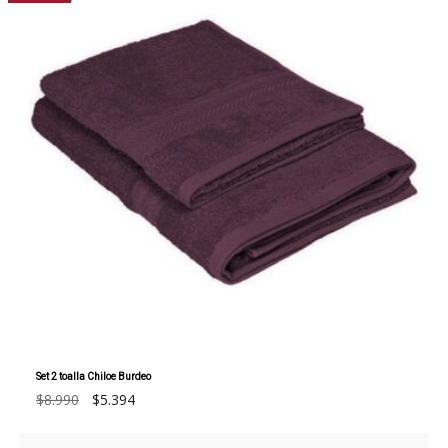
Set 2 toalla Chiloe Burdeo
El
El
$
8.990
$
5.394
precio
precio
original
actual