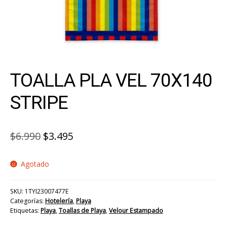
TOALLA PLA VEL 70X140
STRIPE
El
El
$
6.990
$
3.495
precio
precio
Agotado
original
actual
era:
es:
SKU:
1TYI23007477E
$6.990.
$3.495.
Categorías:
Hotelería
,
Playa
Etiquetas:
Playa
,
Toallas de Playa
,
Velour Estampado