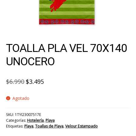
TOALLA PLA VEL 70X140
UNOCERO
El
El
$
6.990
$
3.495
precio
precio
Agotado
original
actual
era:
es:
SKU:
1TYI23007517E
$6.990.
$3.495.
Categorías:
Hotelería
,
Playa
Etiquetas:
Playa
,
Toallas de Playa
,
Velour Estampado