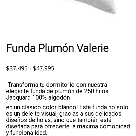
Funda Plumón Valerie
Rango
$
37.495
-
$
47.995
de
¡Transforma tu dormitorio con nuestra
precios:
elegante funda de plumón de 250 hilos
desde
Jacquard 100% algodón
$37.495
en un clásico color blanco! Esta funda no solo
es un deleite visual, gracias a sus delicados
hasta
diseños de hojas, sino que también está
$47.995
diseñada para ofrecerte la máxima comodidad
y funcionalidad.