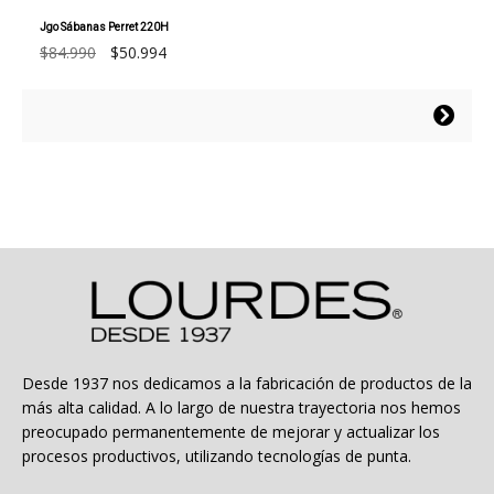
Jgo Sábanas Perret 220H
El
El
$
84.990
$
50.994
precio
precio
original
actual
Este
era:
es:
producto
$84.990.
$50.994.
tiene
múltiples
variantes.
Las
opciones
se
pueden
elegir
en
la
Desde 1937 nos dedicamos a la fabricación de productos de la
página
más alta calidad. A lo largo de nuestra trayectoria nos hemos
de
preocupado permanentemente de mejorar y actualizar los
producto
procesos productivos, utilizando tecnologías de punta.