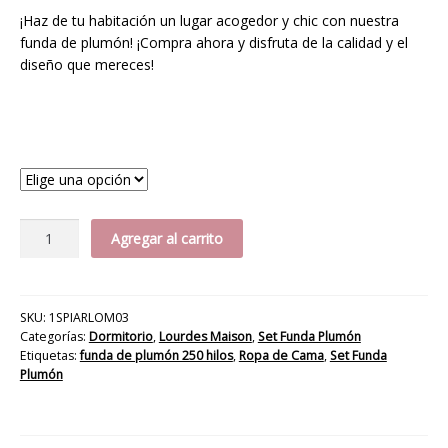
¡Haz de tu habitación un lugar acogedor y chic con nuestra
funda de plumón! ¡Compra ahora y disfruta de la calidad y el
diseño que mereces!
Medida
Funda
Agregar al carrito
Plumón
Valerie
cantidad
SKU:
1SPIARLOM03
Categorías:
Dormitorio
,
Lourdes Maison
,
Set Funda Plumón
Etiquetas:
funda de plumón 250 hilos
,
Ropa de Cama
,
Set Funda
Plumón