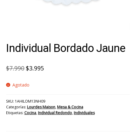
Individual Bordado Jaune
El
El
$
7.990
$
3.995
precio
precio
Agotado
original
actual
era:
es:
SKU:
1AHILOM13NH09
$7.990.
$3.995.
Categorías:
Lourdes Maison
,
Mesa & Cocina
Etiquetas:
Cocina
,
Individual Redondo
,
Individuales