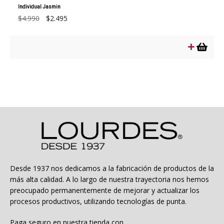
Individual Jasmin
El
El
$
4.990
$
2.495
precio
precio
original
actual
era:
es:
$4.990.
$2.495.
Desde 1937 nos dedicamos a la fabricación de productos de la
más alta calidad. A lo largo de nuestra trayectoria nos hemos
preocupado permanentemente de mejorar y actualizar los
procesos productivos, utilizando tecnologías de punta.
Paga seguro en nuestra tienda con