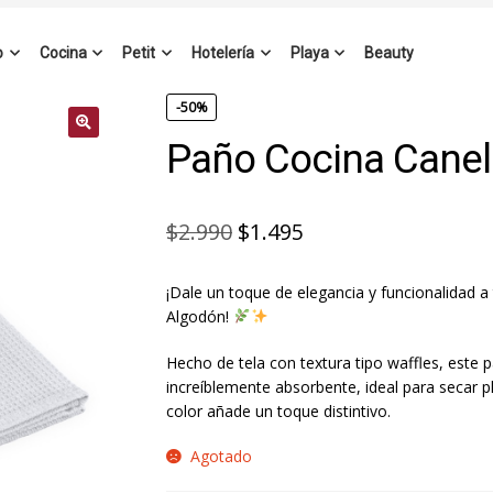
o
Cocina
Petit
Hotelería
Playa
Beauty
-50%
Paño Cocina Canel
El
El
$
2.990
$
1.495
precio
precio
¡Dale un toque de elegancia y funcionalidad 
original
actual
Algodón!
era:
es:
Hecho de tela con textura tipo waffles, este 
$2.990.
$1.495.
increíblemente absorbente, ideal para secar p
color añade un toque distintivo.
Agotado