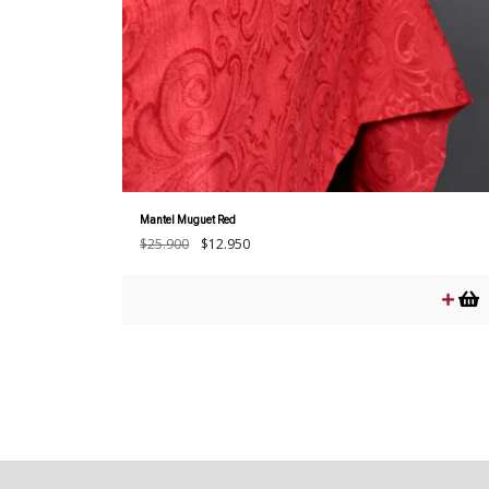
Mantel Muguet Red
El
El
$
25.900
$
12.950
precio
precio
original
actual
era:
es:
$25.900.
$12.950.