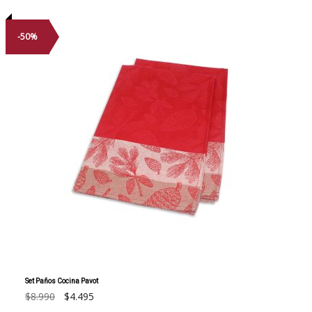
-50%
Set Paños Cocina Pavot
El
El
$
8.990
$
4.495
precio
precio