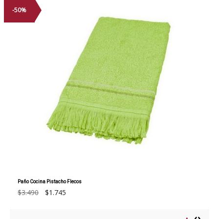
-50%
Paño Cocina Pistacho Flecos
El
El
$
3.490
$
1.745
precio
precio
original
actual