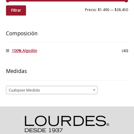
Pre
Pre
Precio:
$1.490
—
$38.450
Filtrar
mí
má
Composición
100% Algodón
(40)
Medidas
Cualquier Medida