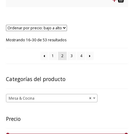
era:
es:
$13.990.
$6.995.
Ordenado
Mostrando 16–30 de 53 resultados
por
precio:
1
2
3
4
bajo
a
alto
Categorías del producto
Mesa & Cocina
×
Precio