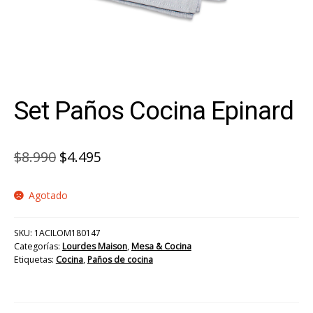
Set Paños Cocina Epinard
El
El
$
8.990
$
4.495
precio
precio
Agotado
original
actual
era:
es:
SKU:
1ACILOM180147
$8.990.
$4.495.
Categorías:
Lourdes Maison
,
Mesa & Cocina
Etiquetas:
Cocina
,
Paños de cocina